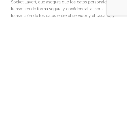
Socket Layer), que asegura que los datos personales se
transmiten de forma segura y confidencial, al ser la
transmisión de los datos entre el servidor y el Usuario, y
en retroalimentación, totalmente cifrada o encriptada.
Sin embargo, debido a que OSDAM no puede garantizar
la inexpugabilidad de internet ni la ausencia total de
hackers u otros que accedan de modo fraudulento a los
datos personales, el Responsable del tratamiento se
compromete a comunicar al Usuario sin dilación
indebida cuando ocurra una violación de la seguridad de
los datos personales que sea probable que entrañe un
alto riesgo para los derechos y libertades de las
personas físicas. Siguiendo lo establecido en el artículo
4 del RGPD, se entiende por violación de la seguridad
de los datos personales toda violación de la seguridad
que ocasione la destrucción, pérdida o alteración
accidental o ilícita de datos personales transmitidos,
conservados o tratados de otra forma, o la