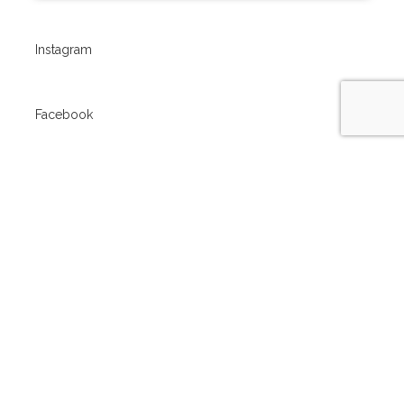
Instagram
Facebook
Twitter
Youtube
Whatsapp
Contacto – Redes Sociales
Ubicación