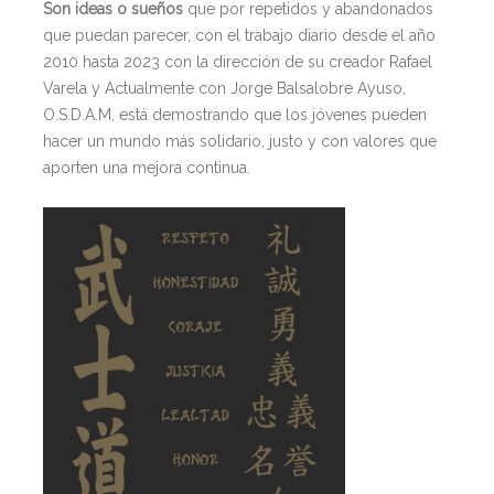
Son ideas o sueños
que por repetidos y abandonados
que puedan parecer, con el trabajo diario desde el año
2010 hasta 2023 con la dirección de su creador Rafael
Varela y Actualmente con Jorge Balsalobre Ayuso,
O.S.D.A.M, está demostrando que los jóvenes pueden
hacer un mundo más solidario, justo y con valores que
aporten una mejora continua.