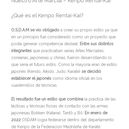
Nuestro Arte Marcial – Kenpo Rentai-Kai
¿Qué es el Kenpo Rentai-Kai?
O.S.D.A.M se vio obligado
a crear su propio estilo ya que
en un principio fue considerado como un proyecto que
podía generar competencia desleal.
Entre sus distintos
integrantes
que practicaban varias Artes Marciales;
coreanas, japonesas y chinas, fueron desarrollando lo
que seria el futuro estilo. Como la mayoría eran de estilo
japonés (Kendo, Aikido, Judo, Karate)
se decidió
establecer el japonés
como idioma oficial en los
cuadernillos de técnicas.
El resultado fue un estilo que combina
la práctica de las
tácticas y técnicas físicas de contacto con las armas
japonesas Bokken (Katana), Tantō y Bō.
En enero de
2022
OSDAM logra federarse dentro del departamento
de Kenpo de la Federación Madrileña de Karate.